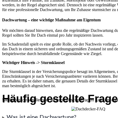
letztendlich Ihre Familie, Ihr Zuhause, Mietobjekte oder Gewerbeimmo
werden, in der Regel abgesichert sind. Dennoch ist eine regelmäßige W
für eine professionelle Dachwartung, um Ihr Zuhause sturmsicher zu
Dachwartung – eine wichtige Maßnahme am Eigentum
Wir möchten darauf hinweisen, dass die regelmäßige Dachwartung durch
Regel sollten Sie Ihr Dach einmal pro Jahr inspizieren lassen.
Im Schadensfall spielt es eine große Rolle, ob der Nachweis vorlieg
das Dach in einem sicheren und ordnungsgemäßen Zustand ist und der 
beispielsweise durch herabfallende Gegenstände wie Ziegel.
Wichtiger Hinweis -> Sturmklausel
Die Sturmklausel in der Versicherungspolice besagt im Allgemeinen, 
Einschränkungen je nach Versicherungsanbieter variieren können. Be
zu erhalten. Es ist daher ratsam, die genauen Details der Sturmklause
man bestmöglich abgesichert ist.
Häufig gestellte Frag
Sie haben generelle oder fachspezifische Fragen rund um da
Was ist eine Dachwartung?