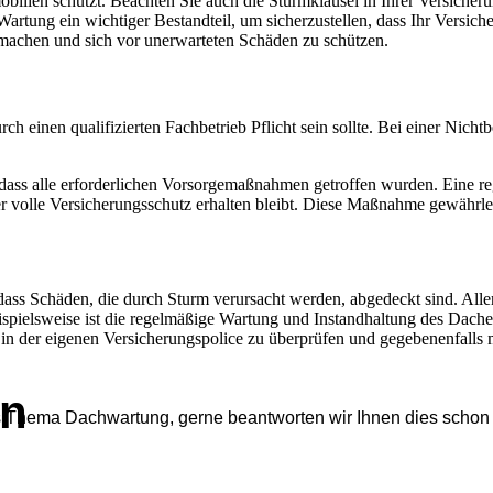
bilien schützt. Beachten Sie auch die Sturmklausel in Ihrer Versicheru
artung ein wichtiger Bestandteil, um sicherzustellen, dass Ihr Versiche
 machen und sich vor unerwarteten Schäden zu schützen.
 einen qualifizierten Fachbetrieb Pflicht sein sollte. Bei einer Nichtb
t, dass alle erforderlichen Vorsorgemaßnahmen getroffen wurden. Eine 
volle Versicherungsschutz erhalten bleibt. Diese Maßnahme gewährleist
dass Schäden, die durch Sturm verursacht werden, abgedeckt sind. Alle
ispielsweise ist die regelmäßige Wartung und Instandhaltung des Dache
l in der eigenen Versicherungspolice zu überprüfen und gegebenenfalls 
en
s Thema Dachwartung, gerne beantworten wir Ihnen dies schon 